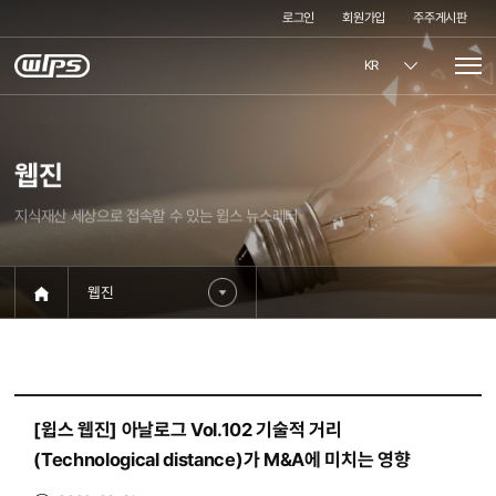
로그인
회원가입
주주게시판
KR
웹진
지식재산 세상으로 접속할 수 있는 윕스 뉴스레터
웹진
[윕스 웹진] 아날로그 Vol.102 기술적 거리
(Technological distance)가 M&A에 미치는 영향