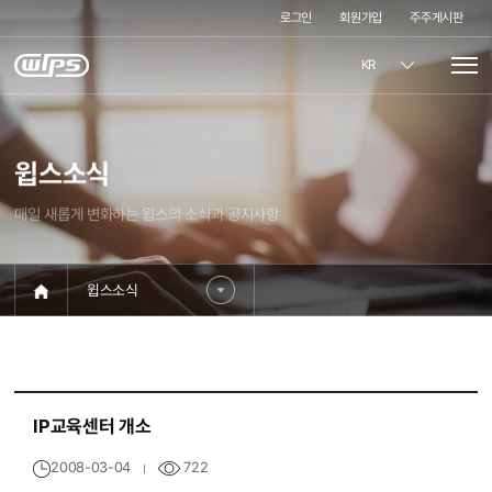
로그인
회원가입
주주게시판
KR
윕스소식
매일 새롭게 변화하는 윕스의 소식과 공지사항
윕스소식
IP교육센터 개소
722
2008-03-04