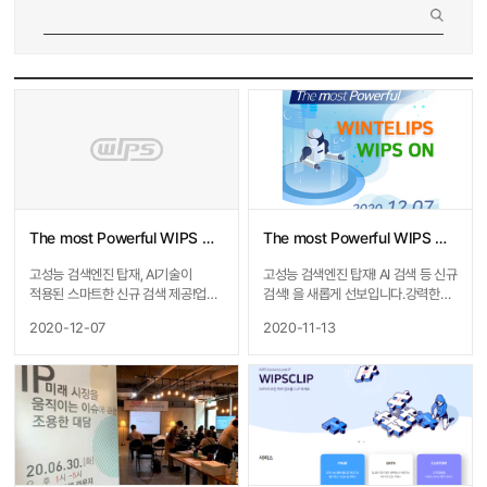
The most Powerful WIPS 특허검색서비스 OPEN!
The most Powerful WIPS 특허검색서비스 Coming soon!!
고성능 검색엔진 탑재, AI기술이
고성능 검색엔진 탑재! AI 검색 등 신규
적용된 스마트한 신규 검색 제공!업무
검색! 을 새롭게 선보입니다.강력한
효율성을 높이고, 다양한 기능을
윕스의 검색 엔진으로 차원이 다른
2020-12-07
2020-11-13
강화한 WIPS의 특허검색서비스를
특허 업무를 경험해 보시기
오픈하였습니다.특허 업무에 더욱
바랍니다.&gt;&gt; 2020년 12월
전문성을 발휘할 수 있는 WIPS
7일 시작합니다.*더욱 자세한 내용은
서비스를 사용해 보시기 바랍니다.*
윕스 블로그 아이디어 놀이터
더욱 자세한 내용은 윕스 블로그
(https://blog.naver.com/wipsma
아이디어 놀이터
ster/222143444337) 에서
(https://blog.naver.com/wipsma
확인하실 수 있습니다.감사합니다.
ster/222162767146) 에서