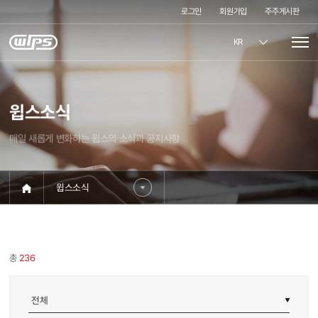
로그인
회원가입
주주게시판
KR
윕스소식
매일 새롭게 변화하는 윕스의 소식과 공지사항
윕스소식
총
236