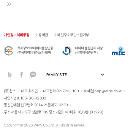
20주년을 맞이하여 보다 많은 분들을
[변경 후] - 삭제 제 10조. 이용자의
모시고 행사를 진행하였습니다.
권리와 그 행사 방법 [변경 전] □
윕스가 지금 이렇게 성장할 수 있었던
개인정보 열람, 정정고객님께서는
가장 큰 원동력은 무엇보다 윕스를
당사가 처리하는 개인정보에 대하여
사랑해주시는 많은 분들이라고
열람 및 정정을 신청 할 수 있습니다.
생각합니다. 앞으로도 저희 윕스는
회사는 홈페이지를 통해서 언제든지
고객 여러분들이 보내주신 응원과
등록되어 있는 고객의 개인정보를
개인정보처리방침
이용약관
이메일주소무단수집거부
성원에 힘입어, 보다 나은 서비스를
열람하거나 정정을 요청 할 수 있도록
제공할 수 있도록 항상 발전해나가는
조치를 취하고 있습니다. [변경 후] □
특허정보DB데이터품질인증
데이터 품질관리 대상
디
모습 보여드리겠습니다. 감사합니다.
개인정보 열람, 정정,
(한국데이터베이스진흥원)
(문화체육관광부)
(
*더욱 자세한 내용은 윕스 블로그
처리정지고객님께서는 당사가
아이디어 놀이터
처리하는 개인정보에 대하여 열람,
(https://blog.naver.com/wipsma
정정 및 처리정지를 신청 할 수
ster/221736121610) 에서
있습니다. 회사는 홈페이지를 통해서
FAMILY SITE
확인하실 수 있습니다.
언제든지 등록되어 있는 고객의
개인정보를 열람하거나 정정 및
처리정지를 요청 할 수 있도록 조치를
(주)윕스
대표 최지민
대표전화 02-726-1100
이메일 help@wips.co.kr
취하고 있습니다.제 12조.
사업자번호 105-86-02802
개인정보보호 담당부서 [내용 추가] □
개인정보보호 담당부서 - 부서명 :
통신판매업 신고번호 2014-서울마포-0230
C/S센터 - 담당자 : 배혜림 - TEL :
주소 서울시 마포구 성암로 189 중소기업DMC타워 18,19층 (03929)
02-726-1105 - E-mail :
hiju@wips.co.kr - 끝 -버전번호:
2.7공지일: 2019년 12월 2일 시행일:
Copyright © 2026 WIPS Co.,Ltd. All rights reserved.
2019년 12월 9일 링크 주소: