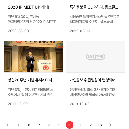
확인하실 수 있습니다.감사합니다.
2020 IP MEET UP 개최!
특허정보를 CLIP하다, 윕스클립(WIPSCLIP) 오픈!
지난 6월 30일, 역삼동
사용중인 특허관리시스템을 간편하게
아그레라운지에서 2020 IP MEET
업그레이드할 수 있는 ‘윕스클립
UP 행사가 개최되었습니다.IP MEET
(WIPSCLIP)’을 소개합니다!
2020-08-03
2020-06-10
UP은 매년 윕스에서 주관하여 상표/
윕스클립은 원하는 특허만 선택해,
디자인 관련 업계에 근무하거나,
기존의 특허관리시스템을 업그레이드
관심이 있는 분들이 서로 만나 이슈를
할 수 있는 신개념 서비스인데요.
공유하는 자리입니다.올 해 행사는
윕스클립을 통해 기존
코로나19로 인하여 시간대 별로
특허관리시스템의 불편한 점을 해소할
인원을 나누어 사전 참가신청을
수 있습니다. 더욱 자세한 내용은 윕스
접수하였고, 입장 시 발열체크, 마스크
블로그를 통해 확인하실 수 있습니다.
착용 등 사회적 거리두기를 준수하며
[바로가기]
진행되었습니다.안전을 위해 더 많은
https://blog.naver.com/wipsmas
분들을 초대하지 못한 점 양해해
ter/222392260675
창립20주년 기념 유저세미나 개최
개인정보 취급방침이 변경되어 안내드립니다.
주시기 바랍니다.내년 행사에는 더욱
업그레이드 된 모습으로, 업무에 큰
지난 6일, 논현동 임피리얼팰리스
안녕하세요. 윕스 회사 홈페이지의
도움이 될 수 있는 행사로 찾아 뵙도록
호텔에서 ‘창립 20주년 기념 윕스
개인정보취급 방침이 아래와 같이
하겠습니다.감사합니다.*더욱 자세한
유저세미나 가 개최되었습니다.
변경되어 안내드립니다. - 아래 - 제
2019-12-09
2019-12-02
내용은 윕스 블로그 아이디어 놀이터
유저세미나는 올 한해 윕스의
4조. 개인정보 처리위탁 [변경 전] -
(https://blog.naver.com/wipsma
소식들과 앞으로의 계획을 알려드림은
항목 : 고객상담 - 수탁업체 : (주)
ster/222027106173) 에서
물론, 윕스를 아껴주시는 분들과 직접
카카오 - 위탁업무 내용 : 고객 채팅
확인하실 수 있습니다.
얼굴을 마주보며 이야기할 수 있는
상담 서비스 - 개인정보 이용기간 :
6
7
8
9
10
11
12
13
자리입니다. 특히 올해는 창립
회원탈퇴시 혹은 위탁계약 종료시까지