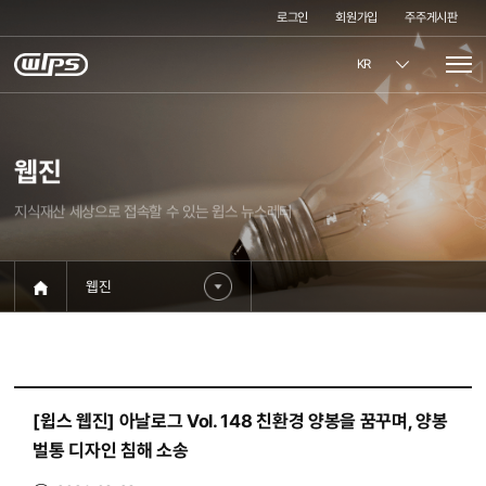
로그인
회원가입
주주게시판
KR
웹진
지식재산 세상으로 접속할 수 있는 윕스 뉴스레터
웹진
[윕스 웹진] 아날로그 Vol. 148 친환경 양봉을 꿈꾸며, 양봉
벌통 디자인 침해 소송