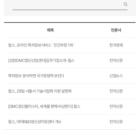
제목
언론사
윕스‥온라인 특허정보서비스 `민간부문 1위`
한국경제
[상암DMC첨단산업센터]입주기업소개-윕스
전자신문
특허정보 분석하면 국가경쟁력 보인다
산업뉴스
윕스, 28일 서울서 기술사업화 지원 설명회
전자신문
[DMC첨단클러스터, 세계를 향해 비상한다] 윕스
전자신문
윕스, 대덕R&D생산성지원센터 개소
전자신문