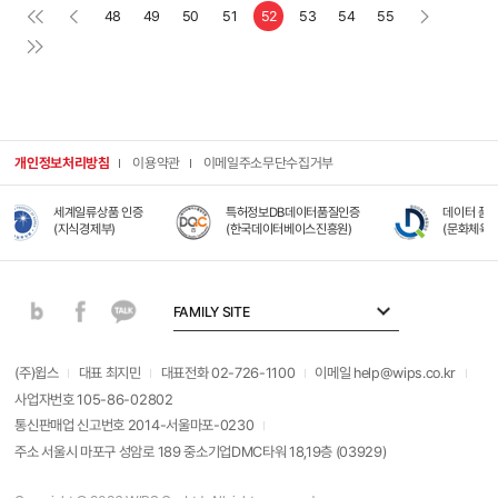
48
49
50
51
52
53
54
55
개인정보처리방침
이용약관
이메일주소무단수집거부
세계일류상품 인증
특허정보DB데이터품질인증
데이터 품질관리 대상
(지식경제부)
(한국데이터베이스진흥원)
(문화체육관광부)
FAMILY SITE
(주)윕스
대표 최지민
대표전화 02-726-1100
이메일 help@wips.co.kr
사업자번호 105-86-02802
통신판매업 신고번호 2014-서울마포-0230
주소 서울시 마포구 성암로 189 중소기업DMC타워 18,19층 (03929)