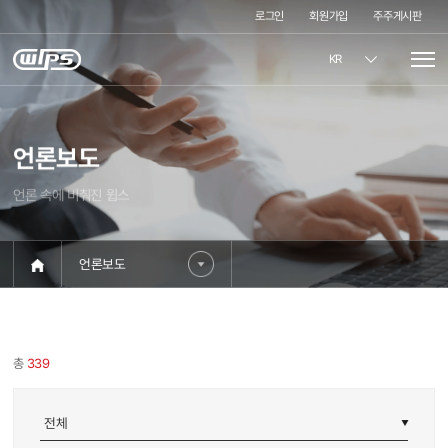
로그인
회원가입
주주게시판
KR
언론보도
언론 속에 비춰진 윕스
언론보도
총
339