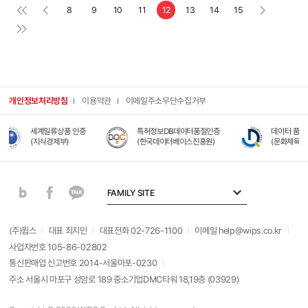
8
9
10
11
12
13
14
15
개인정보처리방침
이용약관
이메일주소무단수집거부
세계일류상품 인증
특허정보DB데이터품질인증
데이터 품질관리 대상
(지식경제부)
(한국데이터베이스진흥원)
(문화체육관광부)
FAMILY SITE
(주)윕스
대표 최지민
대표전화 02-726-1100
이메일 help@wips.co.kr
사업자번호 105-86-02802
통신판매업 신고번호 2014-서울마포-0230
주소 서울시 마포구 성암로 189 중소기업DMC타워 18,19층 (03929)