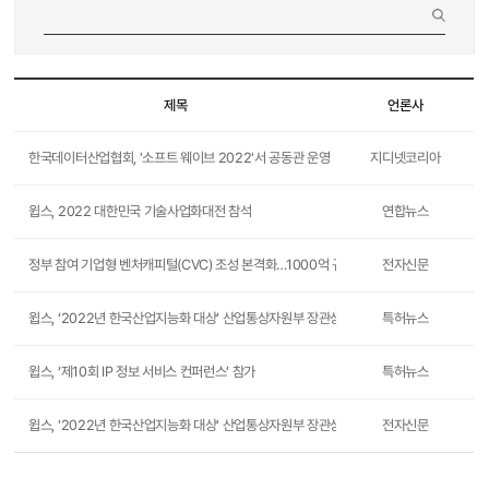
제목
언론사
한국데이터산업협회, '소프트 웨이브 2022'서 공동관 운영
지디넷코리아
윕스, 2022 대한민국 기술사업화대전 참석
연합뉴스
정부 참여 기업형 벤처캐피털(CVC) 조성 본격화…1000억 규모 2개 펀드와 협약
전자신문
윕스, ‘2022년 한국산업지능화 대상’ 산업통상자원부 장관상 수상
특허뉴스
윕스, ‘제10회 IP 정보 서비스 컨퍼런스’ 참가
특허뉴스
윕스, '2022년 한국산업지능화 대상' 산업통상자원부 장관상 수상
전자신문