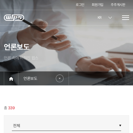
로그인
회원가입
주주게시판
KR
언론보도
언론 속에 비춰진 윕스
언론보도
총
339