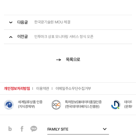
다음글
한국광기술원 MOU 체결
이전글
인투마크 상표 모니터링 서비스 정식 오픈
목록으로
개인정보처리방침
이용약관
이메일주소무단수집거부
세계일류상품 인증
특허정보DB데이터품질인증
데이터 품
(지식경제부)
(한국데이터베이스진흥원)
(문화체육
FAMILY SITE