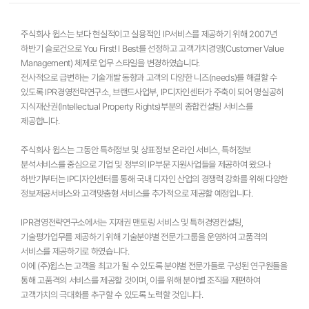
주식회사 윕스는 보다 현실적이고 실용적인 IP서비스를 제공하기 위해 2007년
하반기 슬로건으로 You First! I Best를 선정하고 고객가치경영(Customer Value
Management) 체제로 업무 스타일을 변경하였습니다.
전사적으로 급변하는 기술개발 동향과 고객의 다양한 니즈(needs)를 해결할 수
있도록 IPR경영전략연구소, 브랜드사업부, IP디자인센터가 주축이 되어 명실공히
지식재산권(Intellectual Property Rights)부분의 종합컨설팅 서비스를
제공합니다.
주식회사 윕스는 그동안 특허정보 및 상표정보 온라인 서비스, 특허정보
분석서비스를 중심으로 기업 및 정부의 IP부문 지원사업들을 제공하여 왔으나
하반기부터는 IP디자인센터를 통해 국내 디자인 산업의 경쟁력 강화를 위해 다양한
정보제공서비스와 고객맞춤형 서비스를 추가적으로 제공할 예정입니다.
IPR경영전략연구소에서는 지재권 맨토링 서비스 및 특허경영컨설팅,
기술평가업무를 제공하기 위해 기술분야별 전문가그룹을 운영하여 고품격의
서비스를 제공하기로 하였습니다.
이에 (주)윕스는 고객을 최고가 될 수 있도록 분야별 전문가들로 구성된 연구원들을
통해 고품격의 서비스를 제공할 것이며, 이를 위해 분야별 조직을 재편하여
고객가치의 극대화를 추구할 수 있도록 노력할 것입니다.