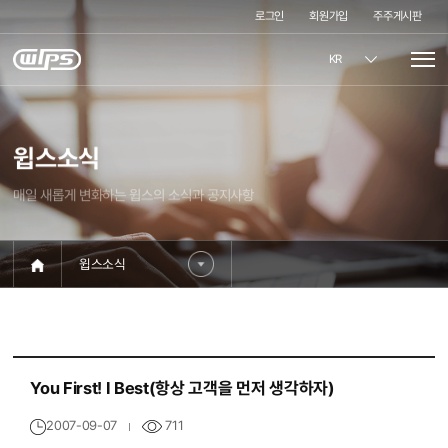
로그인
회원가입
주주게시판
KR
윕스소식
매일 새롭게 변화하는 윕스의 소식과 공지사항
윕스소식
You First! I Best(항상 고객을 먼저 생각하자)
711
2007-09-07