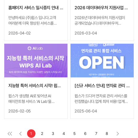
대비를 위해 에어컨 설치를
25일(월) 24:00&nbsp; &nbsp;-
고민하지만 실외기를 놓을 공간이
5월 22일(금) 22시 이전 : 서비스
홈페이지 서비스 일시중지 안내 (4/7 ~ 8)
2026 데이터바우처 지원사업 안내
없거나 설치 허가가 나지 않아
이용 가능&nbsp; &nbsp;- 5월
망설이고 계시진 않나요?"삼성전자가
22일(금) 22시 ~ 5월 23일(토) :
안녕하세요 (주)윕스 입니다.고객
2026년 데이터바우처 지원사업이
실외기 없는 에어컨을 만들었다는데
서비스 이용 불가 (집중 점검)&nbsp;
여러분께 더욱 향상된 서비스를
공개되었습니다.데이터바우처
진짜일까?" "실외기가 없으면 정말
&nbsp;- 5월 24일(일) ~ 5월 25일
제공하고자 서비스 점검을 시행할
지원사업은 데이터 기반의 서비스
2026-04-02
2026-03-04
시원하긴 한 걸까?"이런 궁금증을
(월) : 순차 정상화 (상황에 따라
예정이오니 양해 부탁 드립니다.■
개발이나 마케팅 전략 수립이
해결해 드리기 위해 윕스가 직접 특허
서비스 오픈 가능)※ 중단 시간 동안
내용 : 시스템 점검■ 일시
필요한수요 기업에게 국가가 데이터
데이터를 바탕으로 기술의 실체를
업무에 차질이 없도록 일정을 확인해
:&nbsp;2026년 4월 7일 오후 7시 ~
구매 및 가공 비용을 바우처 형식으로
낱낱이 파헤쳐 보았습니다! 🔍-
주시기 바랍니다.
8일 오전 7시※ 점검 시간은 작업
지원하는 제도입니다.&nbsp;윕스도
유럽의 에어컨 보급률이 20%대에
………………………………………………
상황에 따라 단축될 수 있으며, 위 시간
본 사업에 컨설팅 기관으로 참여하여
불과한 진짜 이유- 소문 속 '실외기
………………………………………………
동안 서비스를 이용하실 수 없습니다.
성장이 필요한 많은 분들을 도울
없는 에어컨' 기술의 핵심 원리- 윕스
………………………………………………
이용에 불편을 드려서 대단히
예정이오니많은 관심과 참여를 부탁
특허 분석 서비스 '윈텔립스'로 직접
……서비스 이용에 불편을 드려
죄송합니다.더 나은 서비스를 위해서
드립니다! &nbsp; &nbsp; &nbsp;
찾아본 특허 정보👉 [윕스
대단히 죄송합니다.감사합니다.
최선을 다하겠습니다.
메일 수신을 원하시는 경우 [수신신청]
블로그에서 전체 내용 보기 (클릭)]
을 선택해 주시기 바랍니다. &nbsp;
지능형 특허 서비스의 시작! 윕스 AI Lab 오픈
[신규 서비스 안내] 연차료 관리 OPEN! 응모만 해도 선물 한가득🎁🎉
(https://blog.naver.com/wipsma
&nbsp;
ster/224342396783)
윕스가 생성형 AI로 빚어낸 AI
윕스가 드디어 연차료 관리 서비스를
에이전트형 서비스 'AI Lab'을
런칭했습니다.업계 최저 비용! 업계
오픈했습니다.AI Lab은 AI 기반 특허
최다 커버리지! 번거로운 공동 출원
2026-02-05
2025-06-04
신기능을 함께 '실험'하고 '진화'시키는
관리까지 간편하게 해결!IP는
공간입니다.특허 업무에 AI를
이제부터 WIPS가 다~ 알아서 관리해
적용하는 실험을 이제
드립니다.무료 상담 받아보시고 퀴즈
시작해보세요!AI Lab은 윈텔립스에서
이벤트에 참가하여 커피 쿠폰까지
1
2
3
4
5
6
7
8
경험하실 수 있습니다. 🔬🔍 &nbsp;
받아가세요!📞 방문 상담