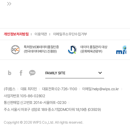
신청https://ds.fdback.me/r/blTd
C5R5laX43☕ QUIZ
응모https://ds.fdback.me/r/blTD
b7GdNVpH0
개인정보처리방침
이용약관
이메일주소무단수집거부
특허정보DB데이터품질인증
데이터 품질관리 대상
(한국데이터베이스진흥원)
(문화체육관광부)
(
FAMILY SITE
(주)윕스
대표 최지민
대표전화 02-726-1100
이메일 help@wips.co.kr
사업자번호 105-86-02802
통신판매업 신고번호 2014-서울마포-0230
주소 서울시 마포구 성암로 189 중소기업DMC타워 18,19층 (03929)
Copyright © 2026 WIPS Co.,Ltd. All rights reserved.