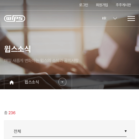
로그인
회원가입
주주게시판
KR
윕스소식
매일 새롭게 변화하는 윕스의 소식과 공지사항
윕스소식
총
236