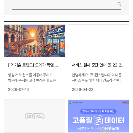
[IP 기술 트렌드] 오메가 폭염 온다는데, 실외기 없는 에어컨 진짜 나올까?
서비스 일시 중단 안내 (5.22 22시 ~ 5.25 24시)
항상 저희 윕스를 이용해 주시고
안녕하세요, (주)윕스입니다.더 나은
방문해 주시는 고객 여러분께 깊은
서비스를 위해 차세대 인프라 전환
감사를 드립니다.최근 윕스 공식
작업을 실시하오니 너른 양해
2026-07-16
2026-04-22
블로그에 게재된 콘텐츠에서 저희
부탁드립니다.
윈텔립스의 AI Lab 기능으로 분석한
………………………………………………
유익한 IP 기술 트렌드 콘텐츠를
………………………………………………
소개해 드립니다.편안한 마음으로
………………………………………………
읽어보시며 유용한 정보를 얻어
……■ 대상 서비스 : 윈텔립스,
가시기 바랍니다. 벌써부터 최고
윕스온, 인투마크 등 윕스 전체 서비스
기온이 40도에 육박하는 극한 더위
및 데이터 API 이용 불가■ 전체 일정 :
소식이 들려오고 있습니다.폭염
2026년 5월 22일(금) 22:00 ~ 5월